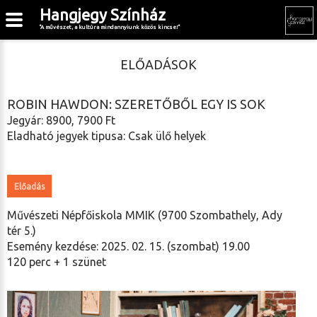
Hangjegy Színház
"A művészet, a kultúra mindannyiunk közös kincse!"
ELŐADÁSOK
ROBIN HAWDON: SZERETŐBŐL EGY IS SOK
Jegyár: 8900, 7900 Ft
Eladható jegyek tipusa: Csak ülő helyek
Előadás
Művészeti Népfőiskola MMIK (9700 Szombathely, Ady
tér 5.)
Esemény kezdése: 2025. 02. 15. (szombat) 19.00
120 perc + 1 szünet