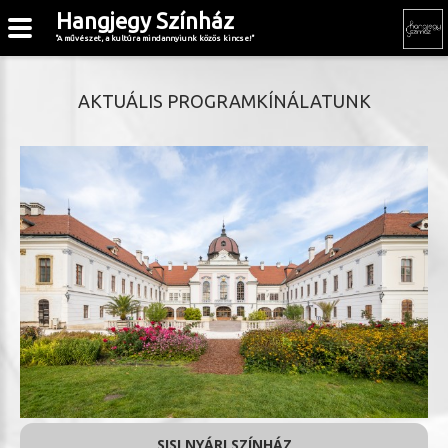
Hangjegy Színház
"A művészet, a kultúra mindannyiunk közös kincse!"
AKTUÁLIS PROGRAMKÍNÁLATUNK
SISI NYÁRI SZÍNHÁZ