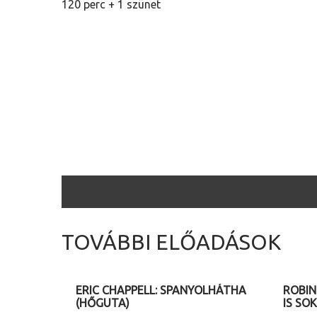
120 perc + 1 szünet
TOVÁBBI ELŐADÁSOK
2026. 08. 15. (szombat) 20.30
2026. 
ERIC CHAPPELL: SPANYOLHÁTHA
ROBIN
(HŐGUTA)
IS SOK