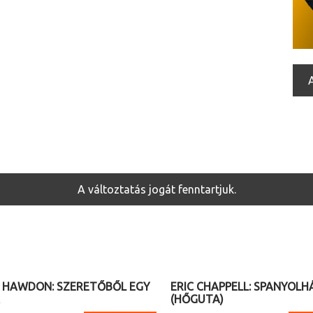
A változtatás jogát fenntartjuk.
08. 22. (szombat) 20.30
2026. 08. 24. (hétfő) 19.00
 HAWDON: SZERETŐBŐL EGY
ERIC CHAPPELL: SPANYOL
(HŐGUTA)