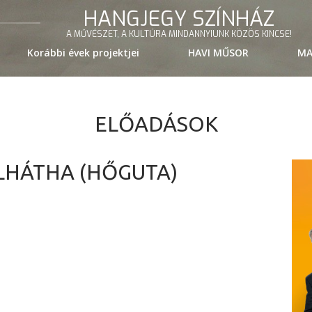
HANGJEGY SZÍNHÁZ
A MŰVÉSZET, A KULTÚRA MINDANNYIUNK KÖZÖS KINCSE!
Korábbi évek projektjei
HAVI MŰSOR
MA
ELŐADÁSOK
LHÁTHA (HŐGUTA)