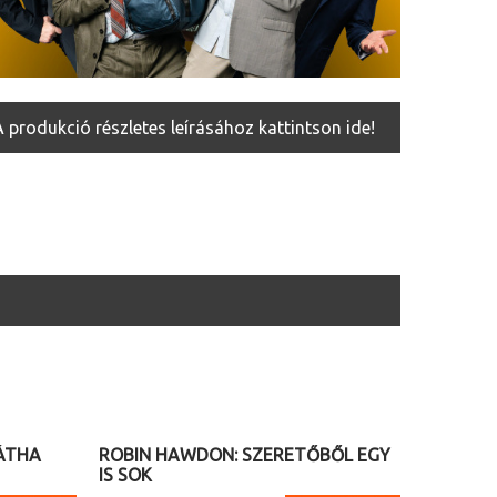
A produkció részletes leírásához kattintson ide!
2026. 10. 24. (szombat) 14.00
HÁTHA
ROBIN HAWDON: SZERETŐBŐL EGY
IS SOK