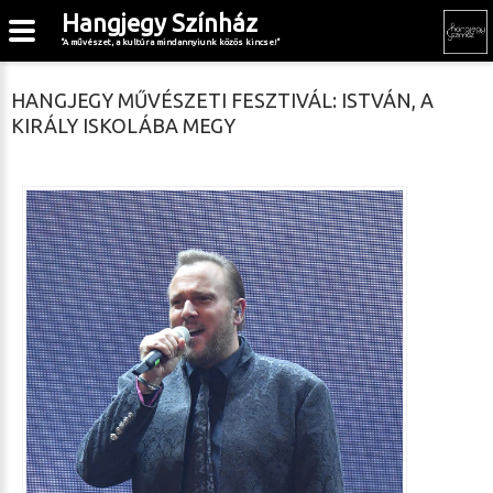
Hangjegy Színház
"A művészet, a kultúra mindannyiunk közös kincse!"
HANGJEGY MŰVÉSZETI FESZTIVÁL: ISTVÁN, A
KIRÁLY ISKOLÁBA MEGY