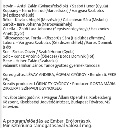
István – Antal Zalán (Gyimesfelsőlok) / Szabó Hunor (Gyula)
Koppány – Nano Nimród (Marcelháza) / Vargyasi Szabolcs
(Kézdiszentlélek)
Réka – Kovács Abigél (Mezővári) / Galambvári Sára (Miskolc)
Sarolt – Imre Johanna (Marosvásárhely)
Gizella – Zöldi Lara Johanna (Sepsiszentgyörgy) / Haszonics
Anett (Győr)
Táltosasszony, Torda – Köszörüs Sára (Hajdúböszörmény)
Laborc – Vargyasi Szabolcs (Kézdiszentlélek) / Boros Dominik
(Fót)
Sur – Farkas Olivér / Szabó Hunor (Gyula)
Solt – Koncz Antónió (Óbecse) / Boros Dominik (Fót)
Bese – Huber Zalán (Szabadka)
valamint a Bihari János Táncegyüttes gyermek táncosai
Koreográfus: LÉVAY ANDREA, ÁGFALVI GYÖRGY • Rendező: FEKE
PÁL
Kreatív producer: LŐRINCZY GYÖRGY • Producer: ROSTA MÁRIA
ZIKKURAT SZÍNPADI ÜGYNÖKSÉG
További támogatóink: a Magyar Állami Operaház, Klebelsberg
Központ, Kisebbségi Jogvédő Intézet, Budapest Főváros, M5
televízió.
A program/előadás az Emberi Erőforrások
Minisztériuma támogatásával valósul meg.