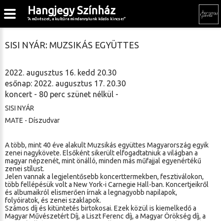
Hangjegy Színház
"A művészet, a kultúra mindannyiunk közös kincse!"
SISI NYÁR: MUZSIKÁS EGYÜTTES
2022. augusztus 16. kedd 20.30
esőnap: 2022. augusztus 17. 20.30
koncert - 80 perc szünet nélkül -
SISI NYÁR
MATE - Díszudvar
A több, mint 40 éve alakult Muzsikás együttes Magyarország egyik
zenei nagykövete. Elsőként sikerült elfogadtatniuk a világban a
magyar népzenét, mint önálló, minden más műfajjal egyenértékű
zenei stílust.
Jelen vannak a legjelentősebb koncerttermekben, fesztiválokon,
több fellépésük volt a New York-i Carnegie Hall-ban. Koncertjeikről
és albumaikról elismerően írnak a legnagyobb napilapok,
folyóiratok, és zenei szaklapok.
Számos díj és kitüntetés birtokosai. Ezek közül is kiemelkedő a
Magyar Művészetért Díj, a Liszt Ferenc díj, a Magyar Örökség díj, a