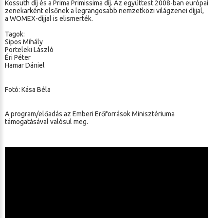
Kossuth díj és a Prima Primissima díj. Az együttest 2008-ban európai
zenekarként elsőnek a legrangosabb nemzetközi világzenei díjjal,
a WOMEX-díjjal is elismerték.
Tagok:
Sipos Mihály
Porteleki László
Éri Péter
Hamar Dániel
Fotó: Kása Béla
A program/előadás az Emberi Erőforrások Minisztériuma
támogatásával valósul meg.