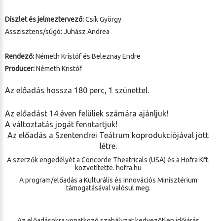
Díszlet és jelmeztervező:
Csík György
Asszisztens/súgó: Juhász Andrea
Rendező:
Németh Kristóf és Beleznay Endre
Producer:
Németh Kristóf
Az előadás hossza 180 perc, 1 szünettel.
Az előadást 14 éven felüliek számára ajánljuk!
A változtatás jogát fenntartjuk!
Az előadás a Szentendrei Teátrum koprodukciójával jött
létre.
A szerzők engedélyét a Concorde Theatricals (USA) és a Hofra Kft.
közvetítette. hofra.hu
A program/előadás a Kulturális és Innovációs Minisztérium
támogatásával valósul meg.
Az előadásokra vonatkozó szabályzat kedvezőtlen időjárás