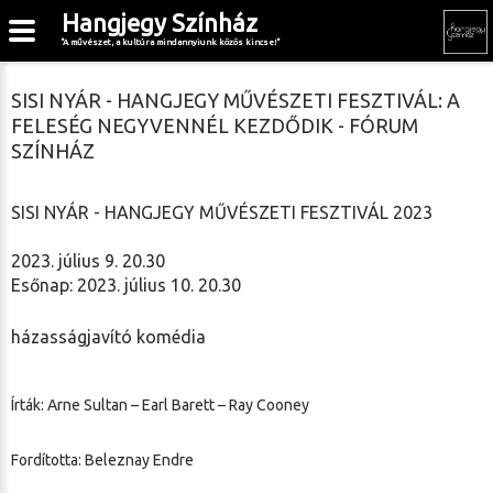
Hangjegy Színház
"A művészet, a kultúra mindannyiunk közös kincse!"
SISI NYÁR - HANGJEGY MŰVÉSZETI FESZTIVÁL: A
FELESÉG NEGYVENNÉL KEZDŐDIK - FÓRUM
SZÍNHÁZ
SISI NYÁR - HANGJEGY MŰVÉSZETI FESZTIVÁL 2023
2023. július 9. 20.30
Esőnap: 2023. július 10. 20.30
házasságjavító komédia
Írták: Arne Sultan – Earl Barett – Ray Cooney
Fordította: Beleznay Endre