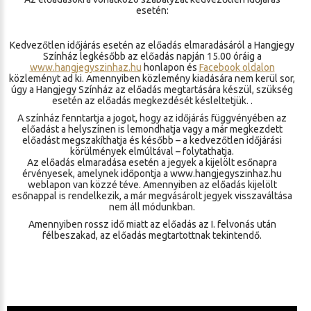
esetén:
Kedvezőtlen időjárás esetén az előadás elmaradásáról a Hangjegy
Színház legkésőbb az előadás napján 15.00 óráig a
www.hangjegyszinhaz.hu
honlapon és
Facebook oldalon
közleményt ad ki. Amennyiben közlemény kiadására nem kerül sor,
úgy a Hangjegy Színház az előadás megtartására készül, szükség
esetén az előadás megkezdését késleltetjük. .
A színház fenntartja a jogot, hogy az időjárás függvényében az
előadást a helyszínen is lemondhatja vagy a már megkezdett
előadást megszakíthatja és később – a kedvezőtlen időjárási
körülmények elmúltával – folytathatja.
Az előadás elmaradása esetén a jegyek a kijelölt esőnapra
érvényesek, amelynek időpontja a www.hangjegyszinhaz.hu
weblapon van közzé téve. Amennyiben az előadás kijelölt
esőnappal is rendelkezik, a már megvásárolt jegyek visszaváltása
nem áll módunkban.
Amennyiben rossz idő miatt az előadás az I. felvonás után
félbeszakad, az előadás megtartottnak tekintendő.