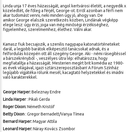
Linda unja 17 éves házasságát, angol kertvárosi életét, a negyedik x
közeledtét, de főleg a férjét, George-ot. Erről azonban a férfi nem
akar tudomást venni, neki minden úgy jó, ahogy van. De
amikor George elalszik szeretkezés közben, Lindának végképp
elege lesz: úgy érzi, joga van még minőségi érzékiséghez,
figyelemhez, szerelmemhez, élethez. Válni akar.
Kamasz fiuk becsajozik, a szenilis nagypapa katonatörténeteket
darál, a legjobb barátok elképesztő tanácsokat adnak, és a
felfordulás közepén ott áll szegény George. Aki - némi rásegítéssel
a bárszekrényből -, veszélyes útra lép: elhatározza, hogy
megfiatalítja a házasságát. Mesterien megírt brit komédia az 1980-
as évek világával, igazi sztárszereposztásban! A Fórum Színház
legújabb vígjátéka rólunk mesél, kacagtató helyzetekkel és imádni
való karakterekkel.
George Harper:
Beleznay Endre
Linda Harper
: Pikali Gerda
Roger Dixon:
Németh Kristóf
Betty Dixon
: Gregor Bernadett/Vanya Tímea
Bernard Harper:
Magyar Attila
Leonard Harper:
Náray-Kovács Zsombor