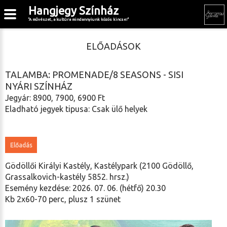
Hangjegy Színház
"A művészet, a kultúra mindannyiunk közös kincse!"
ELŐADÁSOK
TALAMBA: PROMENADE/8 SEASONS - SISI
NYÁRI SZÍNHÁZ
Jegyár: 8900, 7900, 6900 Ft
Eladható jegyek tipusa: Csak ülő helyek
Előadás
Gödöllői Királyi Kastély, Kastélypark (2100 Gödöllő,
Grassalkovich-kastély 5852. hrsz.)
Esemény kezdése: 2026. 07. 06. (hétfő) 20.30
Kb 2x60-70 perc, plusz 1 szünet