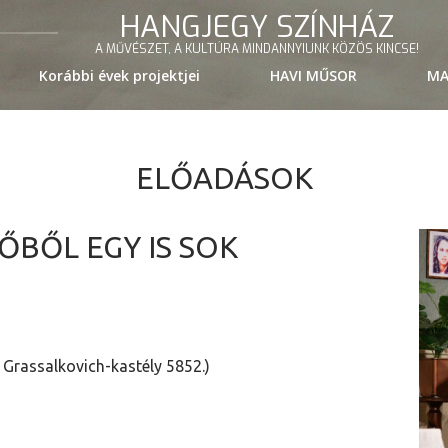
HANGJEGY SZÍNHÁZ
A MŰVÉSZET, A KULTÚRA MINDANNYIUNK KÖZÖS KINCSE!
Korábbi évek projektjei
HAVI MŰSOR
MA
ELŐADÁSOK
BŐL EGY IS SOK
, Grassalkovich-kastély 5852.)