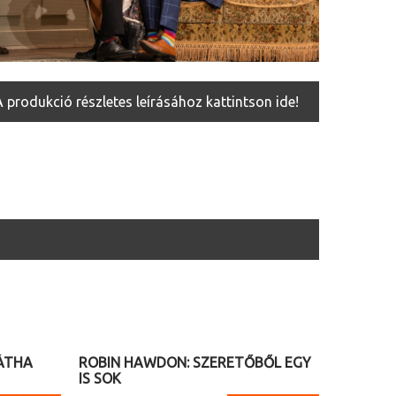
A produkció részletes leírásához kattintson ide!
2026. 10. 24. (szombat) 14.00
HÁTHA
ROBIN HAWDON: SZERETŐBŐL EGY
IS SOK