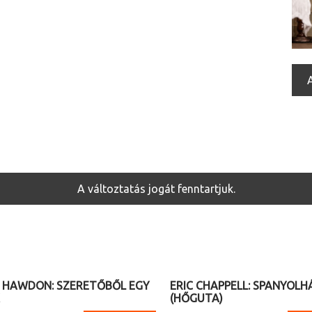
A változtatás jogát fenntartjuk.
08. 22. (szombat) 20.30
2026. 08. 24. (hétfő) 19.00
 HAWDON: SZERETŐBŐL EGY
ERIC CHAPPELL: SPANYOL
(HŐGUTA)