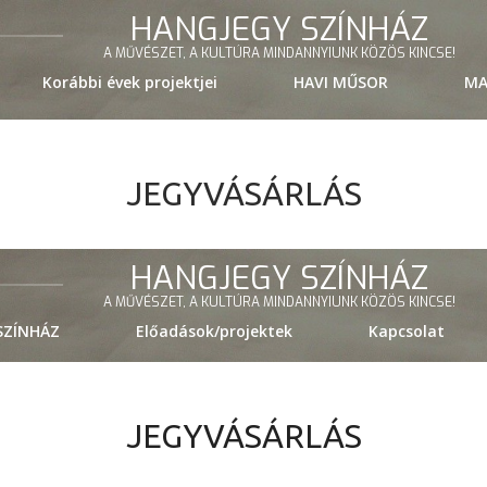
HANGJEGY SZÍNHÁZ
A MŰVÉSZET, A KULTÚRA MINDANNYIUNK KÖZÖS KINCSE!
Korábbi évek projektjei
HAVI MŰSOR
MA
JEGYVÁSÁRLÁS