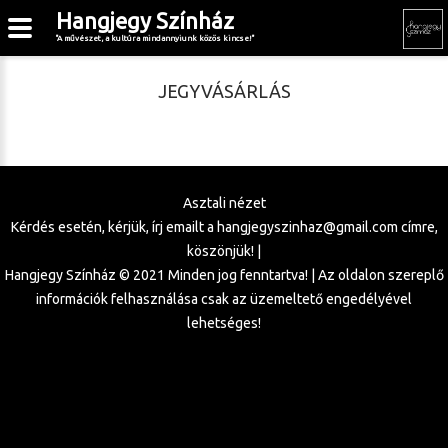
Hangjegy Színház
"A művészet, a kultúra mindannyiunk közös kincse!"
JEGYVÁSÁRLÁS
Asztali nézet
Kérdés esetén, kérjük, írj emailt a
hangjegyszinhaz@gmail.com
címre,
köszönjük! |
Hangjegy Színház © 2021 Minden jog fenntartva! | Az oldalon szereplő
információk felhasználása csak az üzemeltető engedélyével
lehetséges!