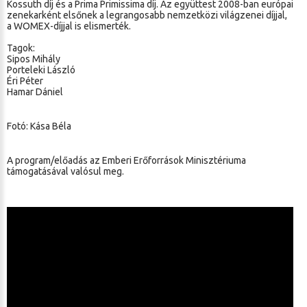
Kossuth díj és a Prima Primissima díj. Az együttest 2008-ban európai
zenekarként elsőnek a legrangosabb nemzetközi világzenei díjjal,
a WOMEX-díjjal is elismerték.
Tagok:
Sipos Mihály
Porteleki László
Éri Péter
Hamar Dániel
Fotó: Kása Béla
A program/előadás az Emberi Erőforrások Minisztériuma
támogatásával valósul meg.