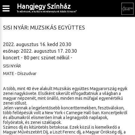
Hangjegy Színház
"A művészet, a kultúra mindannyiunk közös kincse!"
SISI NYÁR: MUZSIKÁS EGYÜTTES
2022. augusztus 16. kedd 20.30
esőnap: 2022. augusztus 17. 20.30
koncert - 80 perc szünet nélkül -
SISI NYÁR
MATE - Díszudvar
A több, mint 40 éve alakult Muzsikás együttes Magyarország egyik
zenei nagykövete. Elsőként sikerült elfogadtatniuk a világban a
magyar népzenét, mint önálló, minden más műfajjal egyenértékű
zenei stílust.
Jelen vannak a legjelentősebb koncerttermekben, fesztiválokon,
több fellépésük volt a New York-i Carnegie Hall-ban. Koncertjeikről
és albumaikról elismerően írnak a legnagyobb napilapok,
folyóiratok, és zenei szaklapok.
Számos díj és kitüntetés birtokosai. Ezek közül is kiemelkedő a
Magyar Művészetért Díj, a Liszt Ferenc díj, a Magyar Örökség díj, a