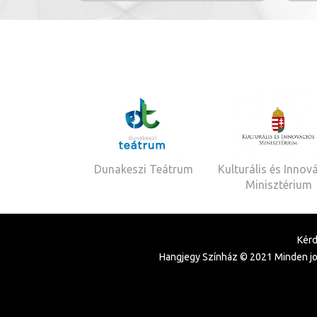
Dunakeszi Teátrum
Kulturális és Innov
Minisztérium
Kérd
Hangjegy Színház © 2021 Minden jog