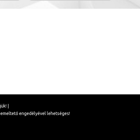
ük! |
üzemeltető engedélyével lehetséges!