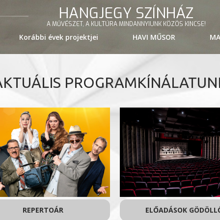
HANGJEGY SZÍNHÁZ
A MŰVÉSZET, A KULTÚRA MINDANNYIUNK KÖZÖS KINCSE!
Korábbi évek projektjei
HAVI MŰSOR
MA
AKTUÁLIS PROGRAMKÍNÁLATUN
REPERTOÁR
ELŐADÁSOK GÖDÖLL