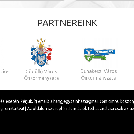
PARTNEREINK
Dunakeszi Város
ációs
Gödöllő Város
Önkormányzata
Önkormányzata
és esetén, kérjük, írj emailt a
hangjegyszinhaz@gmail.com
címre, köszönj
 fenntartva! | Az oldalon szereplő információk felhasználása csak az 