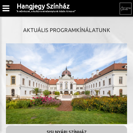
Hangjegy Színház
"A művészet, a kultúra mindannyiunk közös kincse!"
AKTUÁLIS PROGRAMKÍNÁLATUNK
SISI NYÁRI SZÍNHÁZ