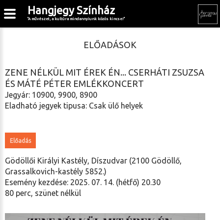
Hangjegy Színház
"A művészet, a kultúra mindannyiunk közös kincse!"
ELŐADÁSOK
ZENE NÉLKÜL MIT ÉREK ÉN... CSERHÁTI ZSUZSA
ÉS MÁTÉ PÉTER EMLÉKKONCERT
Jegyár: 10900, 9900, 8900
Eladható jegyek tipusa: Csak ülő helyek
Előadás
Gödöllői Királyi Kastély, Díszudvar (2100 Gödöllő,
Grassalkovich-kastély 5852.)
Esemény kezdése: 2025. 07. 14. (hétfő) 20.30
80 perc, szünet nélkül